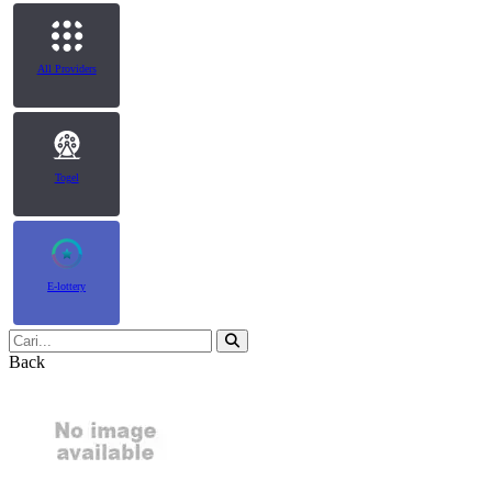
All Providers
Togel
E-lottery
Back