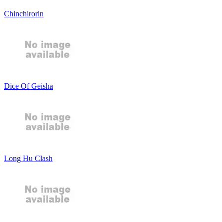
Chinchirorin
Dice Of Geisha
Long Hu Clash