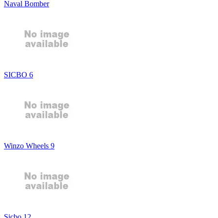
Naval Bomber
SICBO 6
Winzo Wheels 9
Sicbo 12