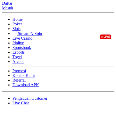
Daftar
Masuk
Home
Poker
Slots
Stream N Spin
Live Casino
Idnlive
Sportsbook
Esports
Togel
Arcade
Promosi
Kontak Kami
Referral
Download APK
Pengaduan Customer
Live Chat