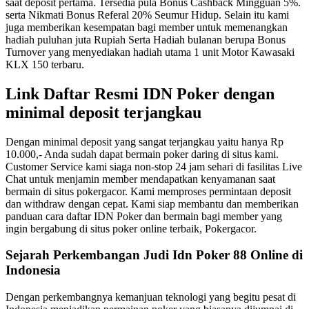
saat deposit pertama. Tersedia pula Bonus Cashback Mingguan 5%.
serta Nikmati Bonus Referal 20% Seumur Hidup. Selain itu kami
juga memberikan kesempatan bagi member untuk memenangkan
hadiah puluhan juta Rupiah Serta Hadiah bulanan berupa Bonus
Turnover yang menyediakan hadiah utama 1 unit Motor Kawasaki
KLX 150 terbaru.
Link Daftar Resmi IDN Poker dengan
minimal deposit terjangkau
Dengan minimal deposit yang sangat terjangkau yaitu hanya Rp
10.000,- Anda sudah dapat bermain poker daring di situs kami.
Customer Service kami siaga non-stop 24 jam sehari di fasilitas Live
Chat untuk menjamin member mendapatkan kenyamanan saat
bermain di situs pokergacor. Kami memproses permintaan deposit
dan withdraw dengan cepat. Kami siap membantu dan memberikan
panduan cara daftar IDN Poker dan bermain bagi member yang
ingin bergabung di situs poker online terbaik, Pokergacor.
Sejarah Perkembangan Judi Idn Poker 88 Online di
Indonesia
Dengan perkembangnya kemanjuan teknologi yang begitu pesat di