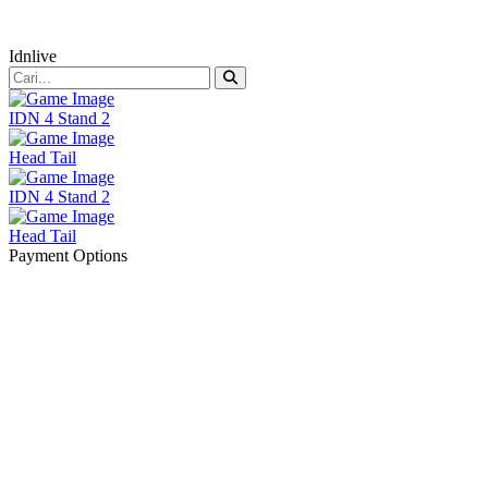
Idnlive
IDN 4 Stand 2
Head Tail
IDN 4 Stand 2
Head Tail
Payment Options