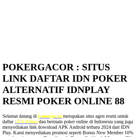
POKERGACOR : SITUS
LINK DAFTAR IDN POKER
ALTERNATIF IDNPLAY
RESMI POKER ONLINE 88
Selamat datang di
pokergacor
merupakan situs agen resmi untuk
daftar
IDN Poker
dan bermain poker online di Indonesia yang juga
menyediakan link download APK Android terbaru 2024 dari IDN
Play. Kami menyediakan promosi seperti Bonus New Member 10%