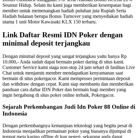
Seumur Hidup. Selain itu kami juga memberikan kesempatan bagi
member untuk memenangkan hadiah puluhan juta Rupiah Serta
Hadiah bulanan berupa Bonus Turnover yang menyediakan hadiah
utama 1 unit Motor Kawasaki KLX 150 terbaru.
Link Daftar Resmi IDN Poker dengan
minimal deposit terjangkau
Dengan minimal deposit yang sangat terjangkau yaitu hanya Rp
10.000,- Anda sudah dapat bermain poker daring di situs kami.
Customer Service kami siaga non-stop 24 jam sehari di fasilitas Live
Chat untuk menjamin member mendapatkan kenyamanan saat
bermain di situs pokergacor. Kami memproses permintaan deposit
dan withdraw dengan cepat. Kami siap membantu dan memberikan
panduan cara daftar IDN Poker dan bermain bagi member yang
ingin bergabung di situs poker online terbaik, Pokergacor.
Sejarah Perkembangan Judi Idn Poker 88 Online di
Indonesia
Dengan perkembangnya kemanjuan teknologi yang begitu pesat di
Indonesia menjadikan permainan poker yang biasanya dijumpai di
tempat meja kasino offline di luar negeri, sekarang anda dapat